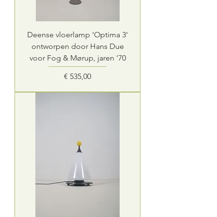
Deense vloerlamp 'Optima 3'
ontworpen door Hans Due
voor Fog & Mørup, jaren '70
Prijs
€ 535,00