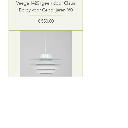
Veega 1420 (geel) door Claus
Bolby voor Cebo, jaren '60
Prijs
€ 550,00
Deense hanglamp 'Verona'
ontworpen door Sven
Middelboe voor Nordisk