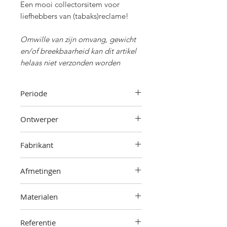
Een mooi collectorsitem voor
liefhebbers van (tabaks)reclame!
Omwille van zijn omvang, gewicht
en/of breekbaarheid kan dit artikel
helaas niet verzonden worden
Periode
Begin 20ste eeuw
Ontwerper
Onbekend
Fabrikant
La Marmographie S.A. ,
Brussel
Afmetingen
65 cm (hoogte) x 57 cm (breedte) x
Materialen
4 cm (diepte)
Gietijzer, glas
Referentie