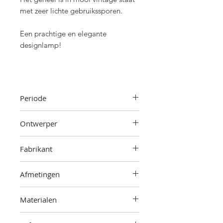
met zeer lichte gebruikssporen.
Een prachtige en elegante
designlamp!
Periode
Jaren '70
Ontwerper
Mario Bellini
Fabrikant
Artemide,
Italië
Afmetingen
20 cm (hoogte) x 46 cm (breedte) x
Materialen
46 cm (diepte). Totale hoogte is
verstelbaar tot 220 cm.
Harspapier, kunststof, metaal