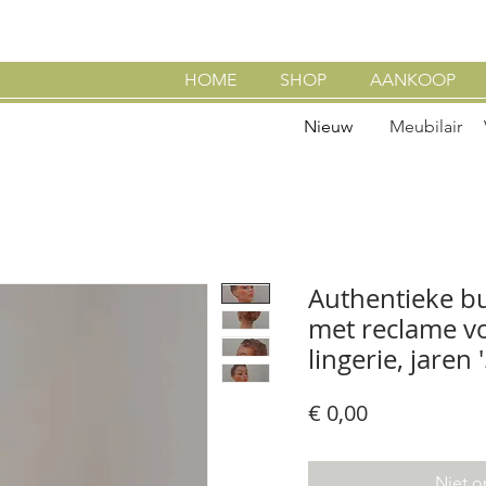
HOME
SHOP
AANKOOP
Nieuw
Meubilair
Authentieke bu
met reclame v
lingerie, jaren 
Prijs
€ 0,00
Niet o