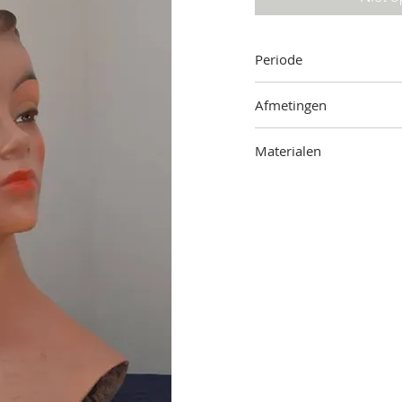
Periode
Jaren '50
Afmetingen
43 cm (hoogte) x 30 cm 
Materialen
Plaaster