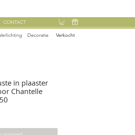
CONTACT
Verlichting
Decoratie
Verkocht
ste in plaaster
oor Chantelle
'50
p voorraad