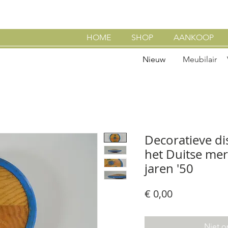
HOME
SHOP
AANKOOP
Nieuw
Meubilair
Decoratieve dis
het Duitse merk
jaren '50
Prijs
€ 0,00
Niet o