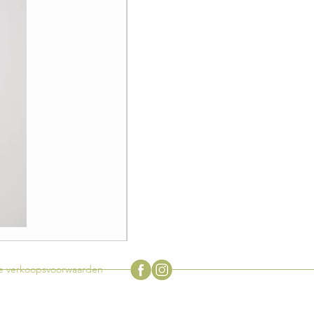
Zeldzame
vintage
Flowerpot
tuinlamp
door
 verkoopsvoorwaarden
Verner
Panton
voor
Louis
Poulsen