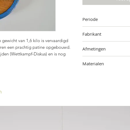
Periode
Jaren '50
Fabrikant
n gewicht van 1,6 kilo is vervaardigd
Berg, Duitsland
jaren een prachtig patine opgebouwd.
Afmetingen
ijden (Wettkampf-Diskus) en is nog
20 cm (diameter)
Materialen
Hout, metaal
n