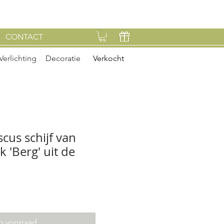
CONTACT
Verlichting
Decoratie
Verkocht
cus schijf van
 'Berg' uit de
p voorraad