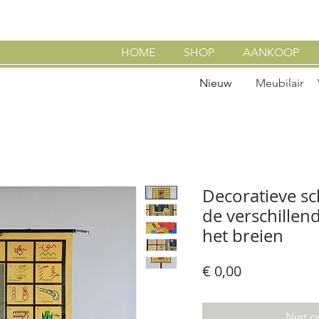
HOME
SHOP
AANKOOP
Nieuw
Meubilair
Decoratieve sc
de verschillen
het breien
Prijs
€ 0,00
Niet o