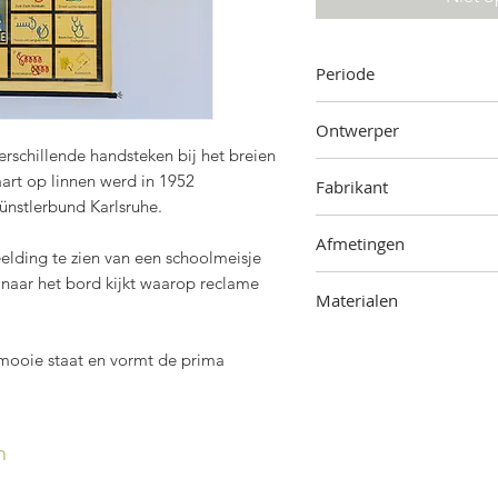
Periode
1952
Ontwerper
rschillende handsteken bij het breien
Onbekend
art op linnen werd in 1952
Fabrikant
ünstlerbund Karlsruhe.
Kunstdruckerei Künstler
Afmetingen
eelding te zien van een schoolmeisje
 naar het bord kijkt waarop reclame
80 cm (hoogte) x 105 cm 
Materialen
Hout, metaal, papier, li
r) mooie staat en vormt de prima
n