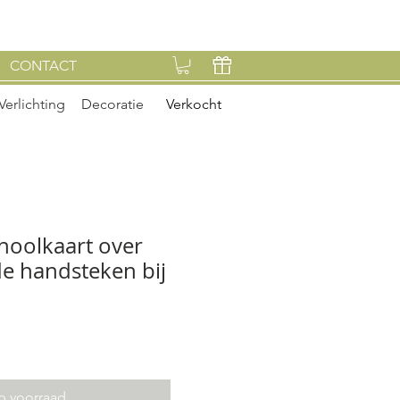
CONTACT
Verlichting
Decoratie
Verkocht
hoolkaart over
de handsteken bij
p voorraad