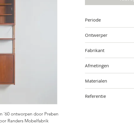
Periode
Jaren '60
Ontwerper
Preben Sørensen
Fabrikant
Randers Mobelfabrik,
De
Afmetingen
200 cm (hoogte) x 83 cm 
Materialen
Hout, metaal, glas
Referentie
2304-000-1204
en '60 ontworpen door Preben
door Randers Mobelfabrik