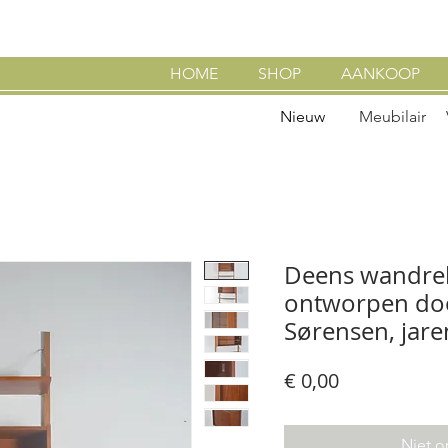
HOME
SHOP
AANKOOP
Nieuw
Meubilair
Deens wandrek
ontworpen do
Sørensen, jare
Prijs
€ 0,00
Niet o