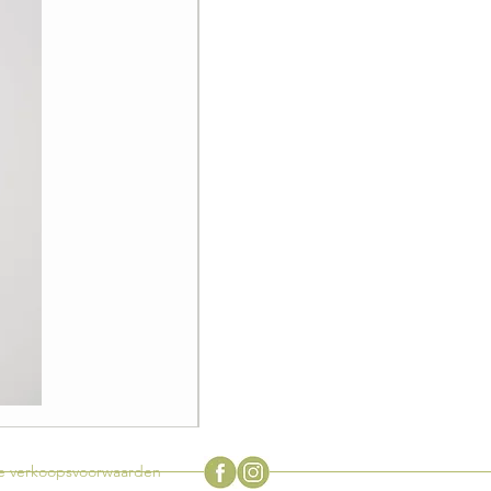
Zeldzame
vintage
Flowerpot
tuinlamp
door
 verkoopsvoorwaarden
Verner
Panton