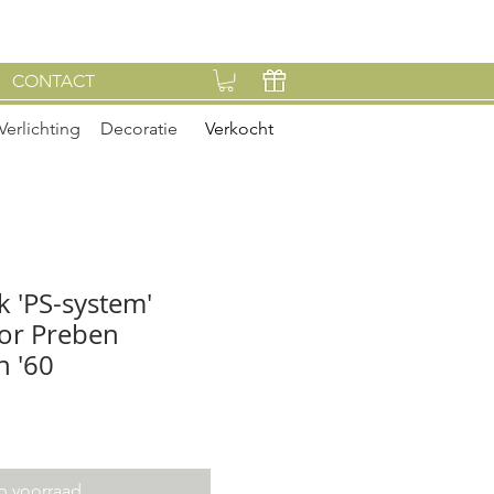
CONTACT
Verlichting
Decoratie
Verkocht
 'PS-system'
or Preben
n '60
p voorraad