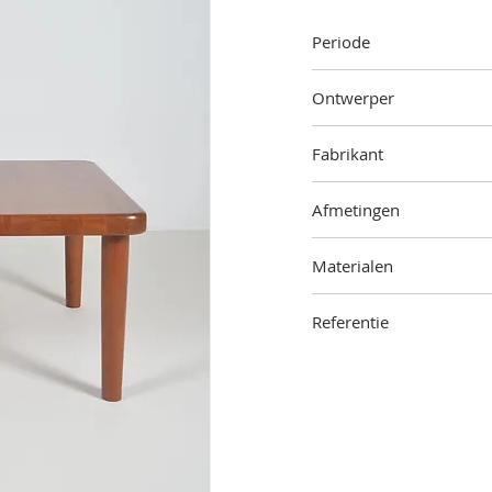
Periode
Jaren '60
Ontwerper
Onbekend
Fabrikant
Glostrup Møbelfabrik,
D
Afmetingen
41 cm (hoogte) x 75 cm (
Materialen
Hout
Referentie
2201-000-1601