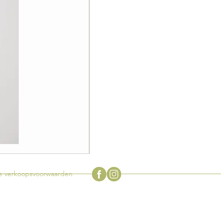
Zeldzame
vintage
Flowerpot
tuinlamp
door
 verkoopsvoorwaarden
Verner
Panton
voor
Louis
Poulsen