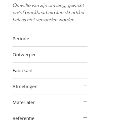
Omwille van zijn omvang, gewicht
en/of breekbaarheid kan dit artikel
helaas niet verzonden worden
Periode
Jaren '60
Ontwerper
Lars Eiler Schiøler
Fabrikant
Hoyrup
Afmetingen
19 cm (hoogte) x 42 cm (breedte) x
Materialen
42 cm (diepte). Totale hoogte is
verstelbaar
Kunststof, metaal
Referentie
2203-000-1304