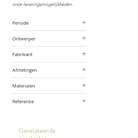
onze leveringsmogelijkheden.
Periode
Jaren '60
Ontwerper
Onbekend
Fabrikant
Onbekend
Afmetingen
53 cm (hoogte) x 69 cm (breedte) x
Materialen
41 cm (diepte)
Teakhout
Referentie
2306-000-1502
Gerelateerde