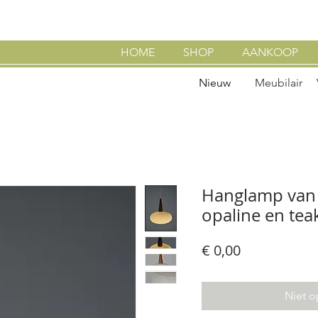
HOME
SHOP
AANKOOP
Nieuw
Meubilair
Hanglamp van 
opaline en teak
Prijs
€ 0,00
Niet o