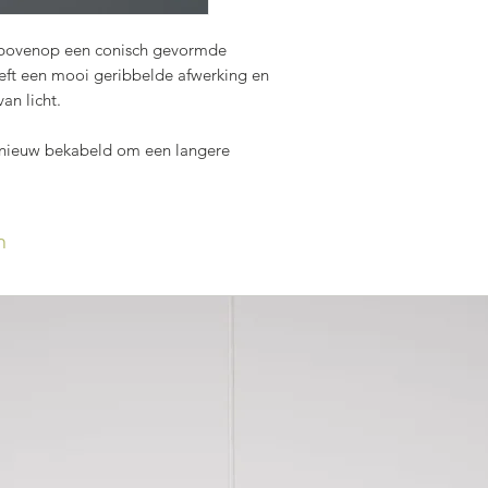
n bovenop een conisch gevormde
eeft een mooi geribbelde afwerking en
an licht.
pnieuw bekabeld om een langere
n