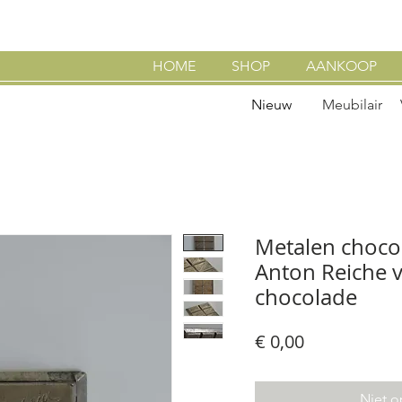
HOME
SHOP
AANKOOP
Nieuw
Meubilair
Metalen choco
Anton Reiche v
chocolade
Prijs
€ 0,00
Niet o