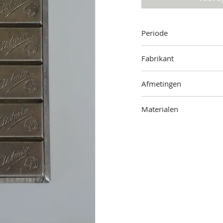
Periode
Onbekend
Fabrikant
Anton Reiche, Dresden, 
Afmetingen
19,5 cm (hoogte) x 11,5 
Materialen
Metaal