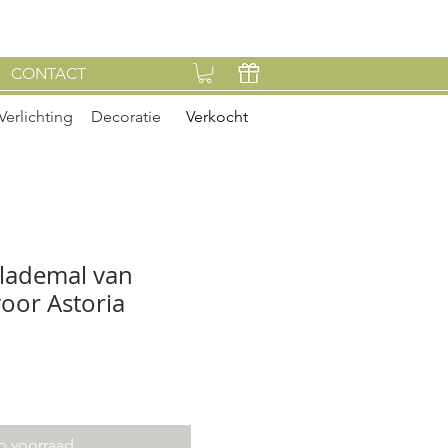
CONTACT
Verlichting
Decoratie
Verkocht
lademal van
oor Astoria
p voorraad