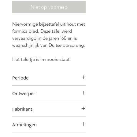
Niet op voorraad
Niervormige bijzettafel uit hout met
formica blad. Deze tafel werd
vervaardigd in de jaren '60 en is
waarschijnlijk van Duitse oorsprong.
Het tafeltje is in mooie staat.
Periode
Jaren '60
Ontwerper
Onbekend
Fabrikant
Onbekend
Afmetingen
38 cm (hoogte) x 59 cm (breedte) x