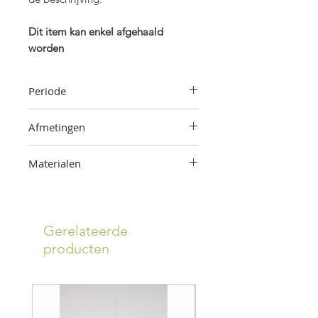
Dit item kan enkel afgehaald
worden
Periode
Jaren '60
Afmetingen
125 cm (hoogte) x 70 cm (breedte)
Materialen
Hout, stof
Gerelateerde
producten