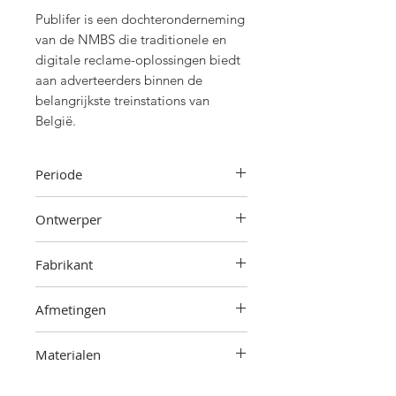
Publifer is een dochteronderneming
van de NMBS die traditionele en
digitale reclame-oplossingen biedt
aan adverteerders binnen de
belangrijkste treinstations van
België.
Periode
Jaren '30
Ontwerper
Onbekend
Fabrikant
Onbekend
Afmetingen
115 cm (hoogte) x 70 cm (breedte) x
Materialen
6 cm (diepte)
Hout, metaal, emaille