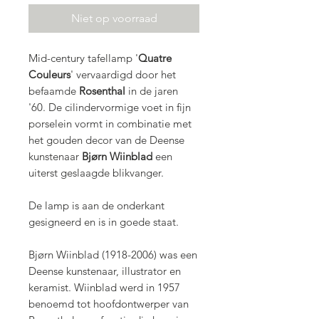
Niet op voorraad
Mid-century tafellamp '
Quatre
Couleurs
' vervaardigd door het
befaamde
Rosenthal
in de jaren
'60. De cilindervormige voet in fijn
porselein vormt in combinatie met
het gouden decor van de Deense
kunstenaar
Bjørn Wiinblad
een
uiterst geslaagde blikvanger.
De lamp is aan de onderkant
gesigneerd en is in goede staat.
Bjørn Wiinblad (1918-2006) was een
Deense kunstenaar, illustrator en
keramist. Wiinblad werd in 1957
benoemd tot hoofdontwerper van