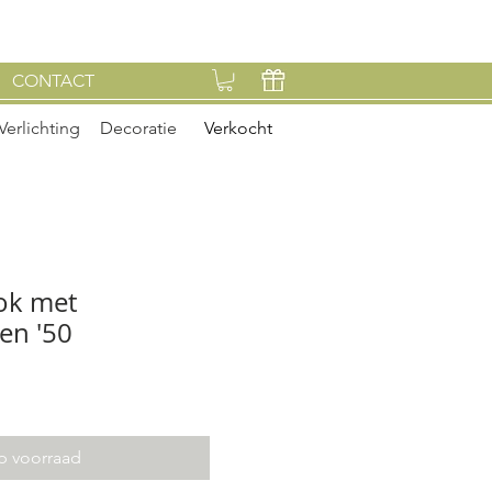
CONTACT
Verlichting
Decoratie
Verkocht
tok met
en '50
p voorraad