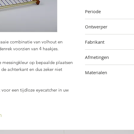
Periode
Jaren '50
Ontwerper
Onbekend
fraaie combinatie van volhout en
Fabrikant
denrek voorzien van 4 haakjes.
Onbekend
Afmetingen
de messingkleur op bepaalde plaatsen
9 cm (hoogte) x 59 cm (b
n de achterkant en dus zeker niet
Materialen
Hout, messing
 voor een tijdloze eyecatcher in uw
n