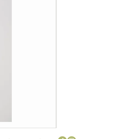
Zeldzame
vintage
Flowerpot
tuinlamp
door