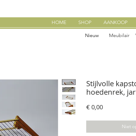
HOME
SHOP
AANKOOP
Nieuw
Meubilair
Stijlvolle kaps
hoedenrek, jar
Prijs
€ 0,00
Niet o