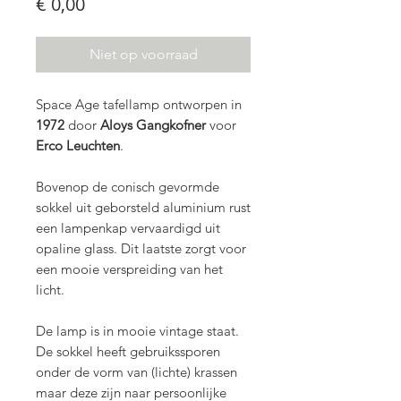
Prijs
€ 0,00
Niet op voorraad
Space Age tafellamp ontworpen in
1972
door
Aloys Gangkofner
voor
Erco Leuchten
.
Bovenop de conisch gevormde
sokkel uit geborsteld aluminium rust
een lampenkap vervaardigd uit
opaline glass. Dit laatste zorgt voor
een mooie verspreiding van het
licht.
De lamp is in mooie vintage staat.
De sokkel heeft gebruikssporen
onder de vorm van (lichte) krassen
maar deze zijn naar persoonlijke