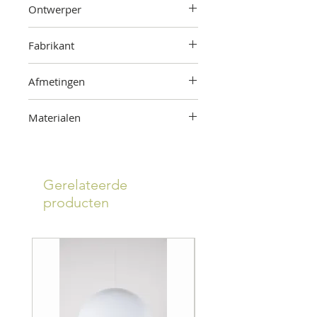
Ontwerper
Louis Kalff
Fabrikant
Philips
Afmetingen
54 cm (hoogte) x 39 cm (diameter
Materialen
kap)
Metaal
Gerelateerde
producten