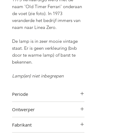
naam 'Old Timer Ferrari' onderaan
de voet (zie foto). In 1973
veranderde het bedrijf immers van
naam naar Linea Zero.
De lamp is in zeer mooie vintage
staat. Er is geen verkleuring (bvb
door te warme lamp) of barst te
bekennen.
Lamp(en) niet inbegrepen
Periode
Ontworpen in 1970. Geproduceerd
Ontwerper
tussen 1970 en 1973
Enea Ferrari
Fabrikant