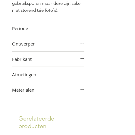
gebruiksporen maar deze zijn zeker
niet storend (zie foto's).
Periode
Jaren '50
Ontwerper
Onbekend
Fabrikant
Onbekend
Afmetingen
55 cm (hoogte) x 69 cm (breedte) x
Materialen
32 cm (diepte)
Hout, messing
Gerelateerde
producten