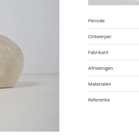
Periode
Jaren '60
Ontwerper
Onbekend
Fabrikant
Onbekend
Afmetingen
19 cm (hoogte) x 22 cm (
Materialen
Glasvezel, zand, kunststo
Referentie
2306-000-0907