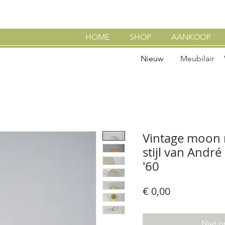
HOME
SHOP
AANKOOP
Nieuw
Meubilair
Vintage moon 
stijl van André
'60
Prijs
€ 0,00
Niet o