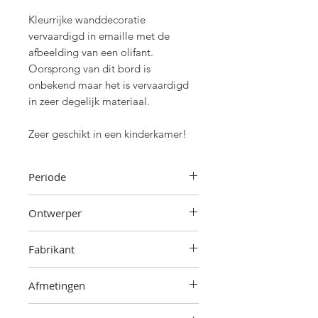
Kleurrijke wanddecoratie
vervaardigd in emaille met de
afbeelding van een olifant.
Oorsprong van dit bord is
onbekend maar het is vervaardigd
in zeer degelijk materiaal.
Zeer geschikt in een kinderkamer!
Periode
Onbekend
Ontwerper
Onbekend
Fabrikant
Onbekend
Afmetingen
61 cm (hoogte) x 37,5 cm (breedte)