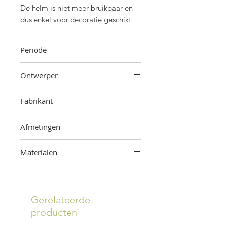
De helm is niet meer bruikbaar en
dus enkel voor decoratie geschikt
Periode
Vermoedelijk jaren '30
Ontwerper
Onbekend
Fabrikant
Onbekend
Afmetingen
15 cm (hoogte) x 19 cm (breedte) x
Materialen
23 cm (diepte)
Kunststof, leder, stof
Gerelateerde
producten